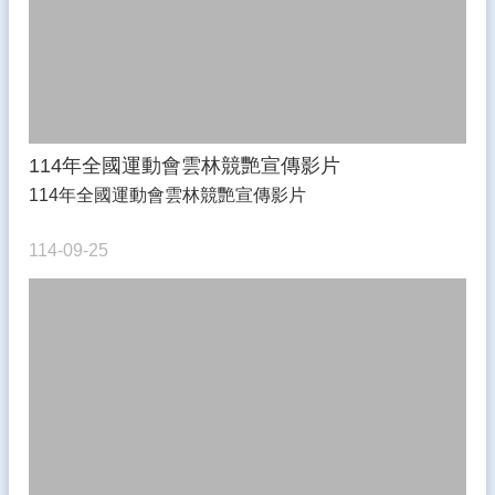
生
專
區
校
園
計
114年全國運動會雲林競艷宣傳影片
畫
成
114年全國運動會雲林競艷宣傳影片
果
114-09-25
宣
導
專
區
教
師
專
區
熱