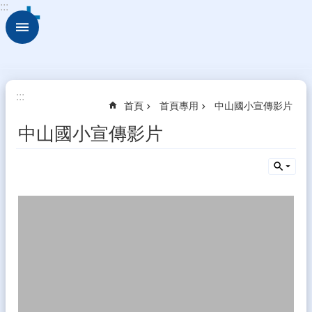
:::
跳到主要內容區塊
進
階
搜
尋
細
:::
首頁
首頁專用
中山國小宣傳影片
說
中
中山國小宣傳影片
山
校
園
組
織
校
務
E
化
學