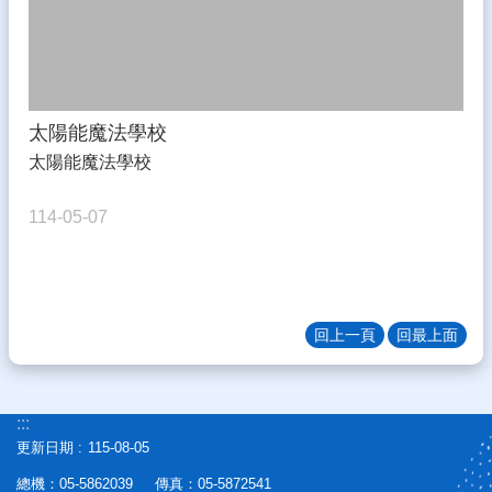
門
關
鍵
字
回
太陽能魔法學校
首
太陽能魔法學校
頁
網
114-05-07
站
導
覽
教
回上一頁
回最上面
育
處
學
:::
務
更新日期
115-08-05
系
統
總機：05-5862039 傳真：05-5872541