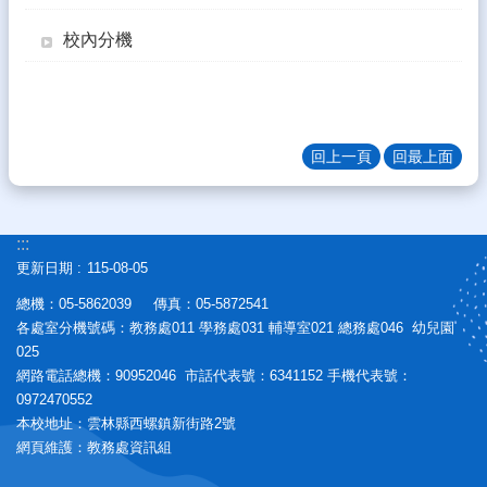
生
專
校內分機
區
校
園
計
回上一頁
回最上面
畫
成
果
:::
宣
更新日期
115-08-05
導
專
總機：05-5862039 傳真：05-5872541
區
各處室分機號碼：教務處011 學務處031 輔導室021 總務處046 幼兒園
025
教
網路電話總機：90952046 市話代表號：6341152 手機代表號：
師
0972470552
專
本校地址：雲林縣西螺鎮新街路2號
區
網頁維護：教務處資訊組
熱