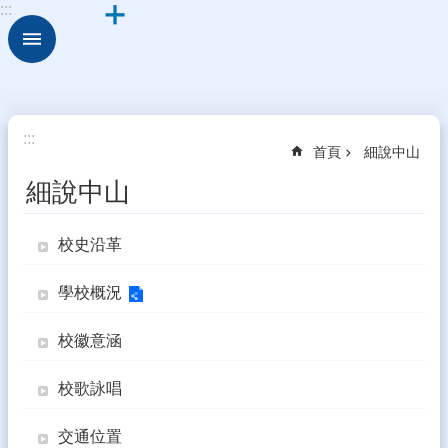
:::
跳到主要內容區塊
進
階
搜
尋
細
:::
首頁
細說中山
說
中
細說中山
山
校
校史沿革
園
組
學校概況
織
校
校徽意涵
務
E
校歌詠唱
化
交通位置
學