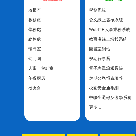
校長室
學務系統
教務處
公文線上簽核系統
學務處
WebITR人事業務系統
總務處
教育處線上填報系統
輔導室
圖書室網站
幼兒園
學期行事曆
人事、會計室
電子表單填報系統
午餐廚房
定期公務報表填報
校友會
校園安全通報網
中輟生通報及復學系統
更多...