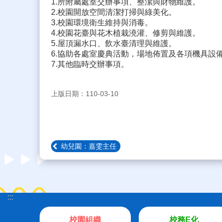
1.所附屬處室交辦事項、整潔與財物維護。
2.校園開放空間清潔打掃與綠美化。
3.校園環境衛生維持與消毒。
4.校園花臺與花木植栽澆灌、修剪與維護。
5.屋頂漏水口、飲水臺清理與維護。
6.協助各處室慶典活動，場地佈置及各項機具設
7.其他臨時交辦事項。
上版日期：110-03-10
幼兒園：嘉雯主任
:::
校園組織
校務E化