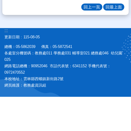
生
回上一頁
回最上面
專
區
校
:::
園
更新日期
115-08-05
計
畫
總機：05-5862039 傳真：05-5872541
成
各處室分機號碼：教務處011 學務處031 輔導室021 總務處046 幼兒園
果
025
網路電話總機：90952046 市話代表號：6341152 手機代表號：
宣
0972470552
導
本校地址：雲林縣西螺鎮新街路2號
專
網頁維護：教務處資訊組
區
教
師
專
區
熱