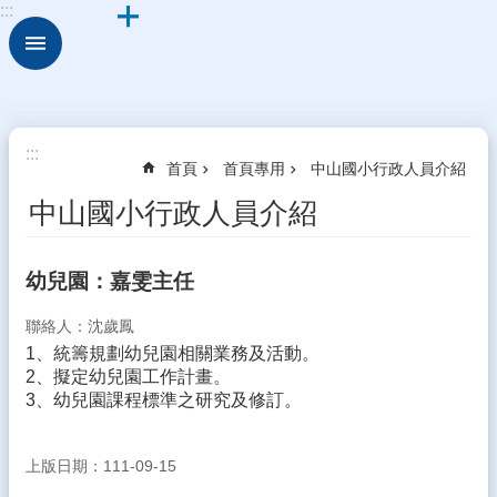
:::
跳到主要內容區塊
進
階
搜
尋
細
:::
首頁
首頁專用
中山國小行政人員介紹
說
中
中山國小行政人員介紹
山
校
幼兒園：嘉雯主任
園
組
聯絡人：沈歲鳳
織
1、統籌規劃幼兒園相關業務及活動。
校
2、擬定幼兒園工作計畫。
務
3、幼兒園課程標準之研究及修訂。
E
化
上版日期：111-09-15
學