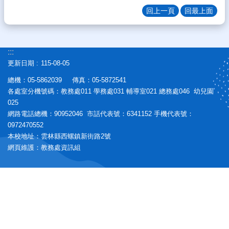
生
回上一頁
回最上面
專
區
校
:::
園
更新日期
115-08-05
計
畫
總機：05-5862039 傳真：05-5872541
成
各處室分機號碼：教務處011 學務處031 輔導室021 總務處046 幼兒園
果
025
網路電話總機：90952046 市話代表號：6341152 手機代表號：
宣
0972470552
導
本校地址：雲林縣西螺鎮新街路2號
專
網頁維護：教務處資訊組
區
教
師
專
區
熱