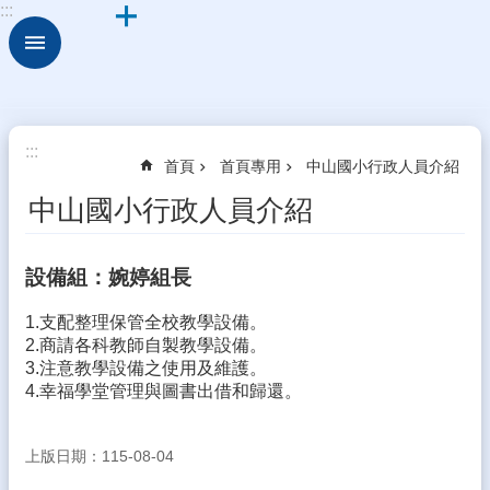
:::
跳到主要內容區塊
進
階
搜
尋
細
:::
首頁
首頁專用
中山國小行政人員介紹
說
中
中山國小行政人員介紹
山
校
設備組：婉婷組長
園
組
1.支配整理保管全校教學設備。
織
2.商請各科教師自製教學設備。
3.注意教學設備之使用及維護。
校
4.幸福學堂管理與圖書出借和歸還。
務
E
化
上版日期：115-08-04
學