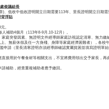
處俊議組長
章)、低收中低收證明開立日期需要113年、里長證明開立日期需
對背浮貼
0元。
4個月（113年8-9月.10-12月）。
、家庭突發因素、無證明文件經導師家庭訪視認定清寒、無力繳
上、無薪休假及任一方身殘、身障等家庭經濟困難者），各校
濫申請（里長清寒證明亦須經導師確認實屬貧困並填寫證明單始
應直接用於午餐食材等相關支出，不宜將費用領出交予家長，再
申請補助，經查重複補助者應予繳回。