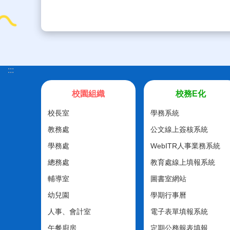
:::
校園組織
校務E化
校長室
學務系統
教務處
公文線上簽核系統
學務處
WebITR人事業務系統
總務處
教育處線上填報系統
輔導室
圖書室網站
幼兒園
學期行事曆
人事、會計室
電子表單填報系統
午餐廚房
定期公務報表填報