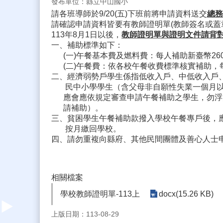
發布單位：縣立中山國小
請各班導師於9/20(五)下班前將申請資料送交
總務
請確認申請資料皆要有教師證明單(教師簽名或蓋
113年8月1日以後，
教師證明單與證明文件請背
一、補助標準如下：
(一)午餐基本費及燃料費：每人補助新臺幣26
(二)午餐費：依各校午餐收費標準核實補助，每人補助
二、經濟弱勢戶學生係指低收入戶、中低收入戶
民中小學學生（含父母非自願性失業一個月以
應會應依規定審查申請午餐補助之學生，勿浮
請補助）。
三、貧困學生午餐補助款撥入學校午餐專戶後，
按月繳回學校。
四、請勿重複向縣府、其他民間團體及善心人士
相關檔案
學校教師證明單-113上
docx(15.26 KB)
上版日期：113-08-29