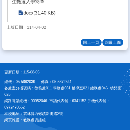
生甄選入學簡章
生
專
docx(31.40 KB)
區
校
上版日期：114-04-02
園
計
回上一頁
回最上面
畫
成
果
:::
宣
更新日期
115-08-05
導
專
總機：05-5862039 傳真：05-5872541
區
各處室分機號碼：教務處011 學務處031 輔導室021 總務處046 幼兒園
025
教
網路電話總機：90952046 市話代表號：6341152 手機代表號：
師
0972470552
專
本校地址：雲林縣西螺鎮新街路2號
區
網頁維護：教務處資訊組
熱