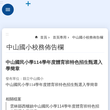
:::
跳到主要內容區塊
進
階
搜
尋
細
:::
首頁
首頁專用
中山國小校務佈告欄
說
中
中山國小校務佈告欄
山
校
中山國民小學114學年度體育班特色招生甄選入
園
學簡章
組
織
發布單位：縣立中山國小
校
中山國民小學114學年度體育班特色招生甄選入學簡章
務
E
化
相關檔案
雲林縣西螺鎮中山國民小學114學年度體育班特色招
學